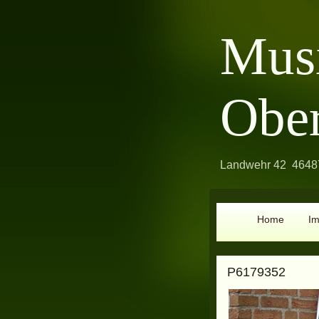
Mus
Obe
Landwehr 42 46487
Home
I
P6179352